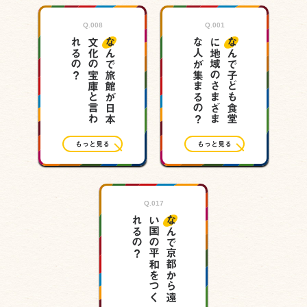
Q.001
Q.008
Q.001
Q.008
？
な
？
な
ん
で
旅
館
が
日
本
文
化
の
宝
庫
と
言
わ
れ
る
の
な
ん
で
子
ど
も
食
堂
に
地
域
の
さ
ま
ざ
ま
人
が
集
ま
る
の
もっと見る
もっと見る
Q.017
Q.017
？
な
ん
で
京
都
か
ら
遠
い
国
の
平
和
を
つ
く
れ
る
の